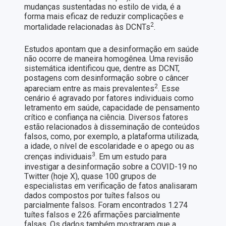
mudanças sustentadas no estilo de vida, é a
forma mais eficaz de reduzir complicações e
2
mortalidade relacionadas às DCNTs
.
Estudos apontam que a desinformação em saúde
não ocorre de maneira homogênea. Uma revisão
sistemática identificou que, dentre as DCNT,
postagens com desinformação sobre o câncer
2
apareciam entre as mais prevalentes
. Esse
cenário é agravado por fatores individuais como
letramento em saúde, capacidade de pensamento
crítico e confiança na ciência. Diversos fatores
estão relacionados à disseminação de conteúdos
falsos, como, por exemplo, a plataforma utilizada,
a idade, o nível de escolaridade e o apego ou as
3
crenças individuais
. Em um estudo para
investigar a desinformação sobre a COVID-19 no
Twitter (hoje X), quase 100 grupos de
especialistas em verificação de fatos analisaram
dados compostos por tuítes falsos ou
parcialmente falsos. Foram encontrados 1.274
tuítes falsos e 226 afirmações parcialmente
falsas. Os dados também mostraram que a