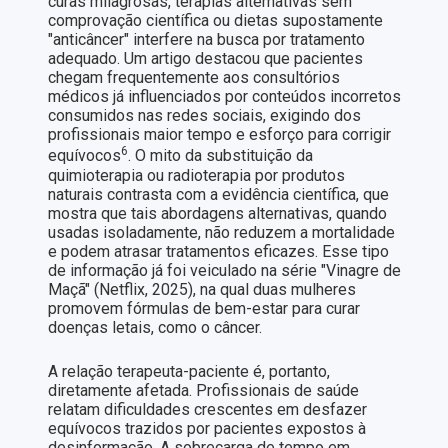
curas milagrosas, terapias alternativas sem
comprovação científica ou dietas supostamente
"anticâncer" interfere na busca por tratamento
adequado. Um artigo destacou que pacientes
chegam frequentemente aos consultórios
médicos já influenciados por conteúdos incorretos
consumidos nas redes sociais, exigindo dos
profissionais maior tempo e esforço para corrigir
6
equívocos
. O mito da substituição da
quimioterapia ou radioterapia por produtos
naturais contrasta com a evidência científica, que
mostra que tais abordagens alternativas, quando
usadas isoladamente, não reduzem a mortalidade
e podem atrasar tratamentos eficazes. Esse tipo
de informação já foi veiculado na série "Vinagre de
Maçã" (Netflix, 2025), na qual duas mulheres
promovem fórmulas de bem-estar para curar
doenças letais, como o câncer.
A relação terapeuta-paciente é, portanto,
diretamente afetada. Profissionais de saúde
relatam dificuldades crescentes em desfazer
equívocos trazidos por pacientes expostos à
desinformação. A sobrecarga de tempo em