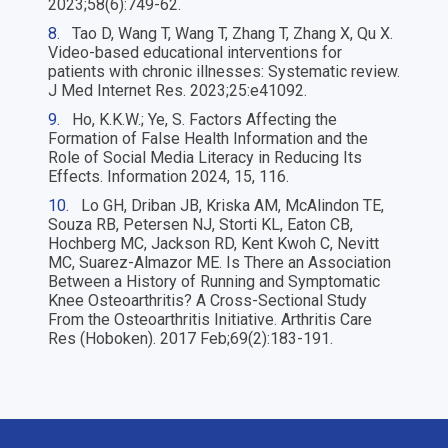
2023;58(6):749-62.
8.
Tao D, Wang T, Wang T, Zhang T, Zhang X, Qu X.
Video-based educational interventions for
patients with chronic illnesses: Systematic review.
J Med Internet Res. 2023;25:e41092.
9.
Ho, K.K.W.; Ye, S. Factors Affecting the
Formation of False Health Information and the
Role of Social Media Literacy in Reducing Its
Effects. Information 2024, 15, 116.
10.
Lo GH, Driban JB, Kriska AM, McAlindon TE,
Souza RB, Petersen NJ, Storti KL, Eaton CB,
Hochberg MC, Jackson RD, Kent Kwoh C, Nevitt
MC, Suarez-Almazor ME. Is There an Association
Between a History of Running and Symptomatic
Knee Osteoarthritis? A Cross-Sectional Study
From the Osteoarthritis Initiative. Arthritis Care
Res (Hoboken). 2017 Feb;69(2):183-191.