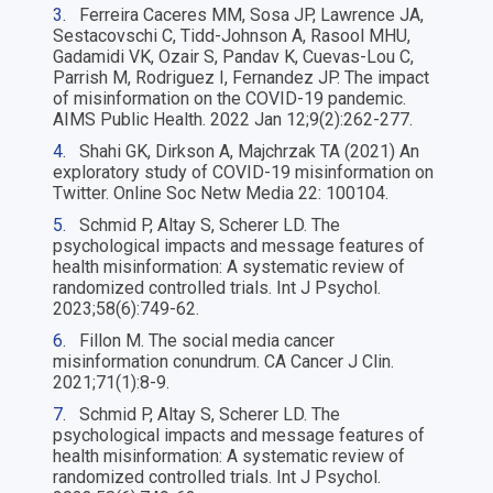
3.
Ferreira Caceres MM, Sosa JP, Lawrence JA,
Sestacovschi C, Tidd-Johnson A, Rasool MHU,
Gadamidi VK, Ozair S, Pandav K, Cuevas-Lou C,
Parrish M, Rodriguez I, Fernandez JP. The impact
of misinformation on the COVID-19 pandemic.
AIMS Public Health. 2022 Jan 12;9(2):262-277.
4.
Shahi GK, Dirkson A, Majchrzak TA (2021) An
exploratory study of COVID-19 misinformation on
Twitter. Online Soc Netw Media 22: 100104.
5.
Schmid P, Altay S, Scherer LD. The
psychological impacts and message features of
health misinformation: A systematic review of
randomized controlled trials. Int J Psychol.
2023;58(6):749-62.
6.
Fillon M. The social media cancer
misinformation conundrum. CA Cancer J Clin.
2021;71(1):8-9.
7.
Schmid P, Altay S, Scherer LD. The
psychological impacts and message features of
health misinformation: A systematic review of
randomized controlled trials. Int J Psychol.