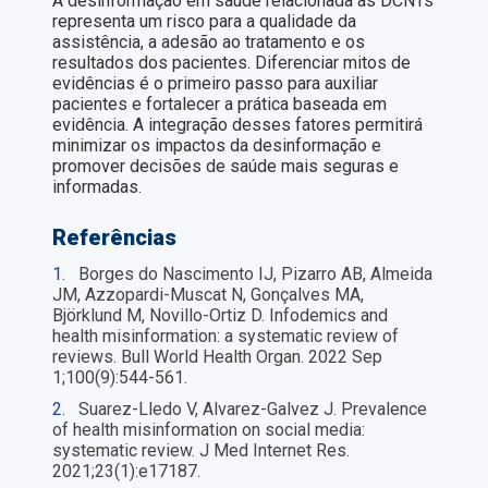
A desinformação em saúde relacionada às DCNTs
representa um risco para a qualidade da
assistência, a adesão ao tratamento e os
resultados dos pacientes. Diferenciar mitos de
evidências é o primeiro passo para auxiliar
pacientes e fortalecer a prática baseada em
evidência. A integração desses fatores permitirá
minimizar os impactos da desinformação e
promover decisões de saúde mais seguras e
informadas.
Referências
1.
Borges do Nascimento IJ, Pizarro AB, Almeida
JM, Azzopardi-Muscat N, Gonçalves MA,
Björklund M, Novillo-Ortiz D. Infodemics and
health misinformation: a systematic review of
reviews. Bull World Health Organ. 2022 Sep
1;100(9):544-561.
2.
Suarez-Lledo V, Alvarez-Galvez J. Prevalence
of health misinformation on social media:
systematic review. J Med Internet Res.
2021;23(1):e17187.