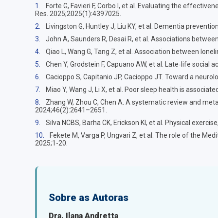
1.
Forte G, Favieri F, Corbo I, et al. Evaluating the effect
Res. 2025;2025(1):4397025.
2.
Livingston G, Huntley J, Liu KY, et al. Dementia prevent
3.
John A, Saunders R, Desai R, et al. Associations betwe
4.
Qiao L, Wang G, Tang Z, et al. Association between lone
5.
Chen Y, Grodstein F, Capuano AW, et al. Late‐life social
6.
Cacioppo S, Capitanio JP, Cacioppo JT. Toward a neurolog
7.
Miao Y, Wang J, Li X, et al. Poor sleep health is associa
8.
Zhang W, Zhou C, Chen A. A systematic review and meta-an
2024;46(2):2641–2651.
9.
Silva NCBS, Barha CK, Erickson KI, et al. Physical exercis
10.
Fekete M, Varga P, Ungvari Z, et al. The role of the Me
2025;1-20.
Sobre as Autoras
Dra. Ilana Andretta