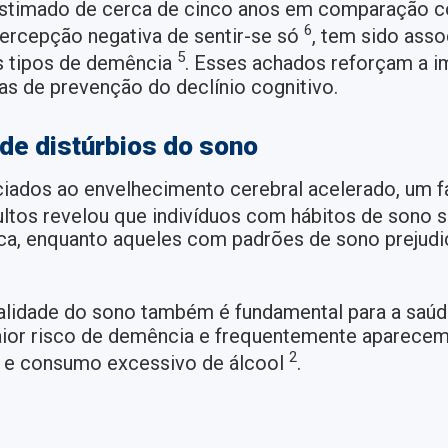
estimado de cerca de cinco anos em comparação c
6
 percepção negativa de sentir-se só
, tem sido ass
5
s tipos de demência
. Esses achados reforçam a i
s de prevenção do declínio cognitivo.
de distúrbios do sono
ados ao envelhecimento cerebral acelerado, um fat
ltos revelou que indivíduos com hábitos de sono 
gica, enquanto aqueles com padrões de sono preju
ualidade do sono também é fundamental para a saúd
aior risco de demência e frequentemente aparecem
2
o e consumo excessivo de álcool
.