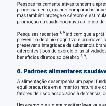
Pessoas fisicamente ativas tendem a apr
processamento, quando comparadas àquelas 
mas também protege o cérebro e estimula 
promoção da saúde cognitiva ao longo da
8, 9
Pesquisas recentes
indicam que a práti
prevenir o declínio cognitivo e promover o
preservar a integridade da substância bran
diferentes tipos de exercício, as ativida
8, 9
benefícios diretos ao cérebro
.
6. Padrões alimentares saudáv
A alimentação desempenha um papel funda
equilibrada, rica em alimentos naturais e 
fatores de risco associados à demência, 
Um exemplo é a dieta mediterrânea, que en