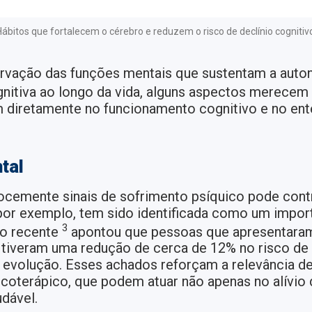
ábitos que fortalecem o cérebro e reduzem o risco de declínio cognitiv
ervação das funções mentais que sustentam a auton
gnitiva ao longo da vida, alguns aspectos merecem a
m diretamente no funcionamento cognitivo e no ent
tal
ocemente sinais de sofrimento psíquico pode contr
 por exemplo, tem sido identificada como um import
3
do recente
apontou que pessoas que apresentaram
o tiveram uma redução de cerca de 12% no risco d
volução. Esses achados reforçam a relevância de
oterápico, que podem atuar não apenas no alívio
dável.