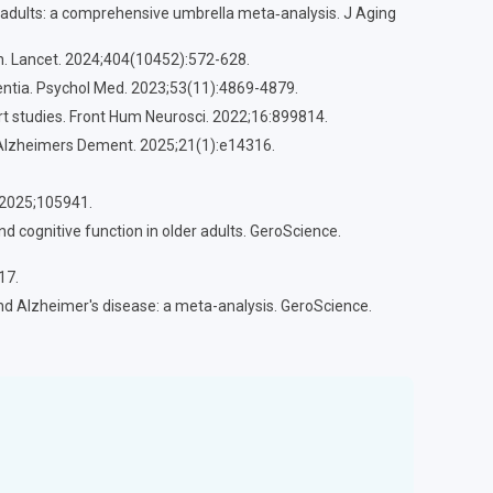
ent adults: a comprehensive umbrella meta‐analysis. J Aging
ion. Lancet. 2024;404(10452):572-628.
entia. Psychol Med. 2023;53(11):4869-4879.
rt studies. Front Hum Neurosci. 2022;16:899814.
t. Alzheimers Dement. 2025;21(1):e14316.
. 2025;105941.
d cognitive function in older adults. GeroScience.
17.
 and Alzheimer's disease: a meta-analysis. GeroScience.