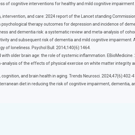
iveness of cognitive interventions for healthy and mild cognitive impairm
ion, intervention, and care: 2024 report of the Lancet standing Commiss
en psychological therapy outcomes for depression and incidence of dem
liness and dementia risk: a systematic review and meta-analysis of coho
 activity and subsequent risk of dementia and mild cognitive impairmen
y of loneliness. Psychol Bull. 2014;140(6):1464.
ted with older brain age: the role of systemic inflammation. EBioMedicine
alysis of the effects of physical exercise on white matter integrity an
e, cognition, and brain health in aging. Trends Neurosci. 2024;47(6):402-4
diterranean diet in reducing the risk of cognitive impairment, dementia,