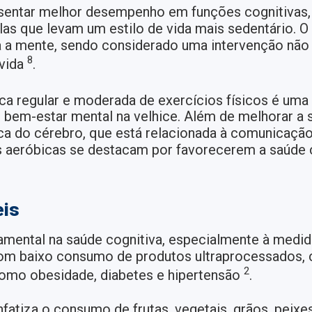
esentar melhor desempenho em funções cognitivas
que levam um estilo de vida mais sedentário. O e
a mente, sendo considerado uma intervenção não f
8
 vida
.
ca regular e moderada de exercícios físicos é uma 
 bem-estar mental na velhice. Além de melhorar a s
ca do cérebro, que está relacionada à comunicação 
des aeróbicas se destacam por favorecerem a saúde
eis
mental na saúde cognitiva, especialmente à medi
com baixo consumo de produtos ultraprocessados, co
2
como obesidade, diabetes e hipertensão
.
fatiza o consumo de frutas, vegetais, grãos, peixe