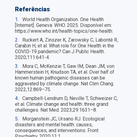
Referências
1.
World Health Organization. One Health
[Internet]. Geneva: WHO. 2025. Disponível em:
https://www.who.int/health-topics/one-health.
2.
Ruckert A, Zinszer K, Zarowsky C, Labonté R,
Carabin H, et al. What role for One Health in the
COVID-19 pandemic? Can J Public Health.
2020;111:641-4.
3.
Mora C, McKenzie T, Gaw IM, Dean JM, von
Hammerstein H, Knudson TA, et al. Over half of
known human pathogenic diseases can be
aggravated by climate change. Nat Clim Chang.
2022;12:869–75.
4.
Campbell-Lendrum D, Neville T, Schweizer C,
et al. Climate change and health: three grand
challenges. Nat Med. 2023;29:1631–8.
5.
Morganstein JC, Ursano RJ. Ecological
disasters and mental health: causes,
consequences, and interventions. Front
Psychiatry. 2020;11:1.